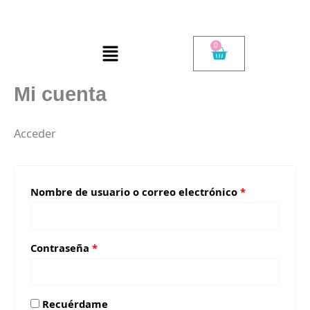
Ir
Obligatorio
Obligatorio
al
Menú
contenido
0
Cart
Mi cuenta
Acceder
Nombre de usuario o correo electrónico
*
Contraseña
*
Recuérdame