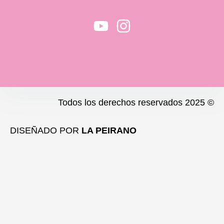
Y
I
o
n
u
s
t
t
u
a
b
g
Todos los derechos reservados 2025 ©
e
r
a
DISEÑADO POR
LA PEIRANO
m