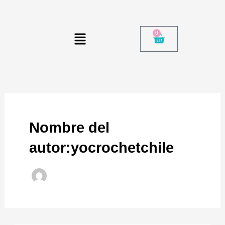
Ir
al
Menú
contenido
0
Cart
Nombre del
autor:yocrochetchile