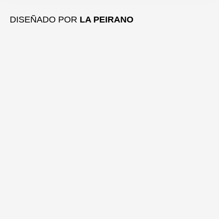
e
r
a
DISEÑADO POR
LA PEIRANO
m