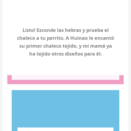
Listo! Esconde las hebras y prueba el
chaleco a tu perrito. A Huinao le encantó
su primer chaleco tejido, y mi mamá ya
ha tejido otros diseños para él.
Lorem ipsum dolor sit amet, consectetur
adipiscing elit. Ut elit tellus, luctus nec
ullamcorper mattis, pulvinar dapibus leo.