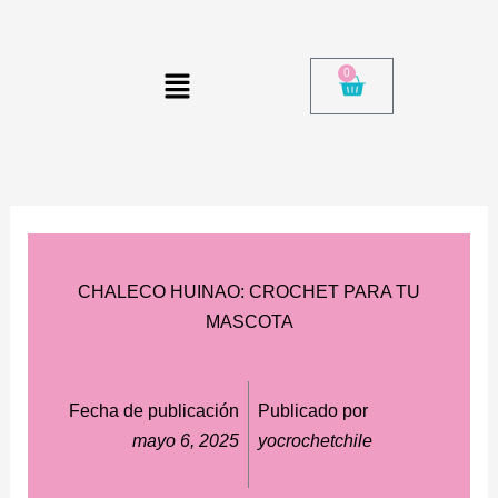
Ir
al
Menú
contenido
0
Cart
CHALECO HUINAO: CROCHET PARA TU
MASCOTA
Fecha de publicación
Publicado por
mayo 6, 2025
yocrochetchile