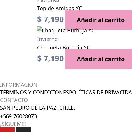
Top de Amigas YC
$
7,190
Añadir al carrito
Invierno
Chaqueta Burbuja YC
$
7,190
Añadir al carrito
INFORMACIÓN
TÉRMINOS Y CONDICIONES
POLÍTICAS DE PRIVACID
CONTACTO
SAN PEDRO DE LA PAZ, CHILE.
+569 76028073
¡SÍGUEME!