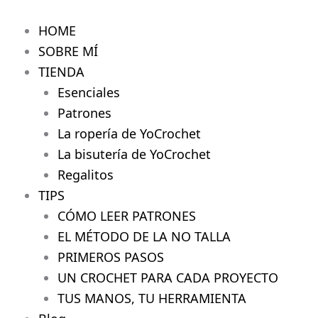
Bomber
Ir
Para
al
HOME
Mí
contenido
YC
SOBRE MÍ
cantidad
TIENDA
Esenciales
Patrones
La ropería de YoCrochet
La bisutería de YoCrochet
Regalitos
TIPS
CÓMO LEER PATRONES
EL MÉTODO DE LA NO TALLA
PRIMEROS PASOS
UN CROCHET PARA CADA PROYECTO
TUS MANOS, TU HERRAMIENTA