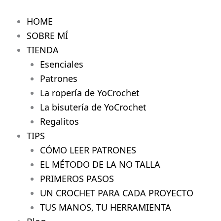
Centro
Ir
de
al
HOME
Mesa
contenido
YC
SOBRE MÍ
cantidad
TIENDA
Esenciales
Patrones
La ropería de YoCrochet
La bisutería de YoCrochet
Regalitos
TIPS
CÓMO LEER PATRONES
EL MÉTODO DE LA NO TALLA
PRIMEROS PASOS
UN CROCHET PARA CADA PROYECTO
TUS MANOS, TU HERRAMIENTA