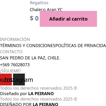
Regalitos
Chaleco Aran YC
$
0
Añadir al carrito
INFORMACIÓN
TÉRMINOS Y CONDICIONES
POLÍTICAS DE PRIVACID
CONTACTO
SAN PEDRO DE LA PAZ, CHILE.
+569 76028073
¡SÍGUEME!
outube
Instagram
Todos los derechos reservados 2025 ©
Diseñado por
LA PEIRANO
Todos los derechos reservados 2025 ©
DISEÑADO POR
LA PEIRANO